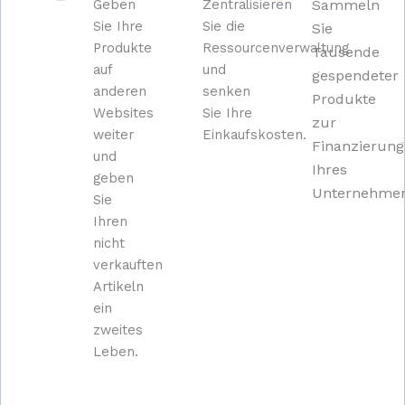
Geben
Zentralisieren
Sammeln
Sie Ihre
Sie die
Sie
Produkte
Ressourcenverwaltung
Tausende
auf
und
gespendeter
anderen
senken
Produkte
Websites
Sie Ihre
zur
weiter
Einkaufskosten.
Finanzierung
und
Ihres
geben
Unternehmen
Sie
Ihren
nicht
verkauften
Artikeln
ein
zweites
Leben.