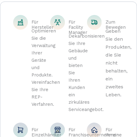
Für
Für
Zum
Hersteller
Facility
Bewegen
Optimieren
Geben
Manager
Dekarbonisieren
Sie die
Sie den
Sie Ihre
Verwaltung
Produkten,
Gebäude
Ihrer
die Sie
und
Geräte
nicht
bieten
und
behalten,
Sie
Produkte.
ein
Ihren
Vereinfachen
zweites
Kunden
Sie Ihre
Leben.
ein
REP-
zirkuläres
Verfahren.
Serviceangebot.
Für
Für
Für
Einzelhändler
Franchiseunternehmen
Vereine