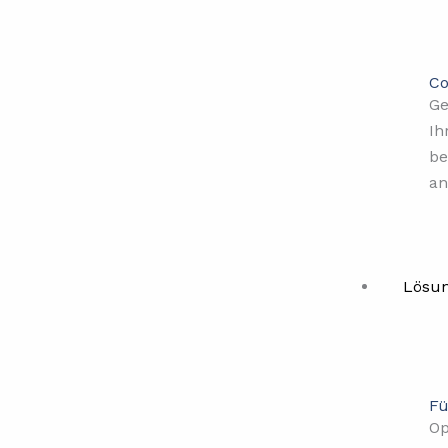
Co
Ge
Ih
be
an
Lösu
Fü
Op