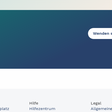
Wenden s
Hilfe
Legal
platz
Hilfezentrum
Allgemein