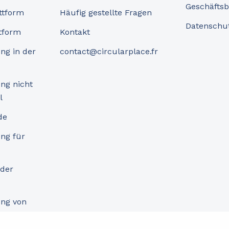
Geschäfts
ttform
Häufig gestellte Fragen
Datenschut
tform
Kontakt
ng in der
contact@circularplace.fr
ng nicht
l
de
ng für
 der
ng von