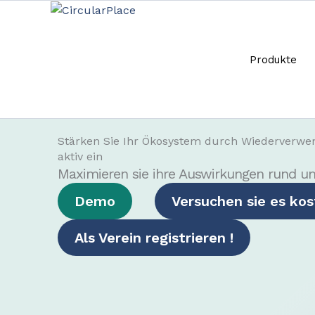
Zum
Inhalt
Produkte
Zum
springen
Inhalt
springen
Stärken Sie Ihr Ökosystem durch Wiederverwend
aktiv ein
Maximieren sie ihre Auswirkungen rund u
Demo
Versuchen sie es kos
Als Verein registrieren !