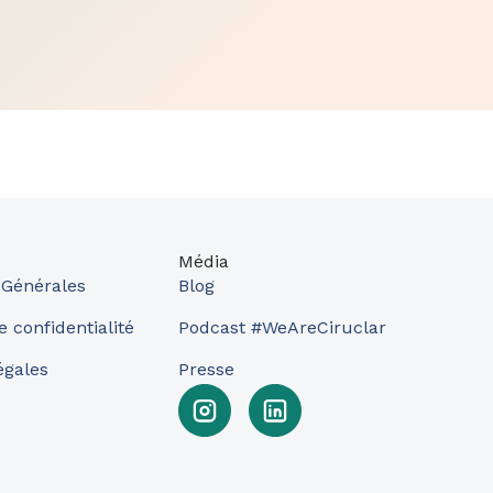
Média
 Générales
Blog
e confidentialité
Podcast #WeAreCiruclar
égales
Presse