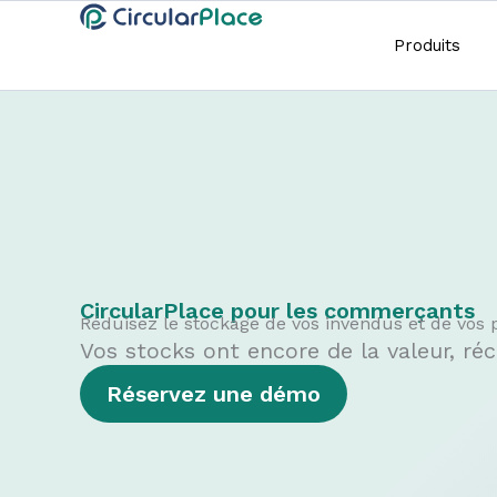
Produits
Aller au
contenu
Aller
principal
au
contenu
CircularPlace pour les commerçants
Réduisez le stockage de vos invendus et de vo
Vos stocks ont encore de la valeur, réc
Réservez une démo