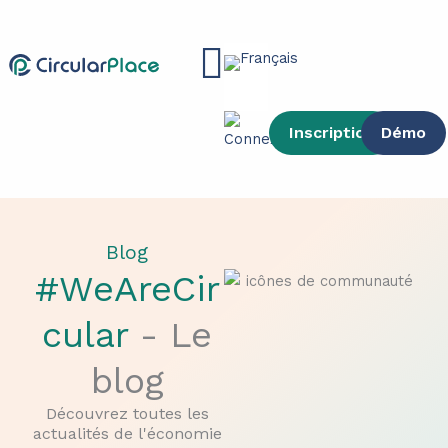
contenu
Aller
principal
au
Main
contenu
Menu
Inscription
Démo
Blog
#WeAreCir
cular
- Le
blog
Découvrez toutes les
actualités de l'économie