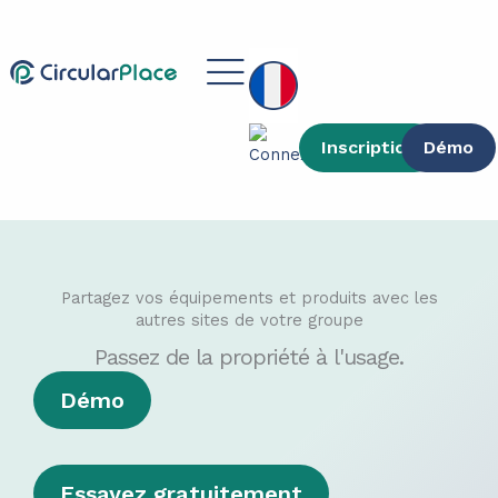
contenu
Aller
principal
au
Main
contenu
Menu
Inscription
Démo
Partagez vos équipements et produits avec les
autres sites de votre groupe
Passez de la propriété à l'usage.
Démo
Essayez gratuitement