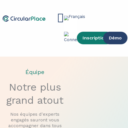
contenu
Aller
principal
au
Main
contenu
Menu
Inscription
Démo
Équipe
Notre plus
grand atout
Nos équipes d'experts
engagés sauront vous
accompagner dans tous