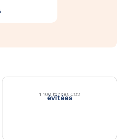
s
1 100 tonnes CO2
évitées