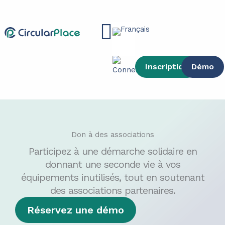
contenu
Aller
principal
au
Main
contenu
Menu
Inscription
Démo
Don à des associations​
Participez à une démarche solidaire en
donnant une seconde vie à vos
équipements inutilisés, tout en soutenant
des associations partenaires.
Réservez une démo