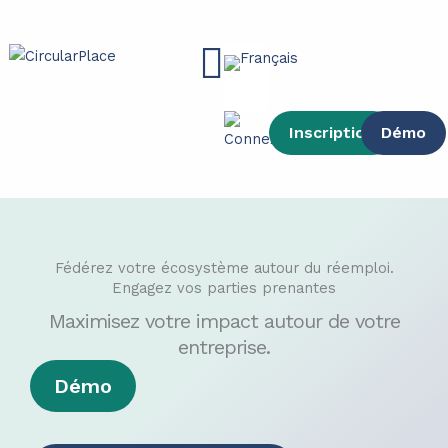
contenu
Aller
principal
au
Main
contenu
Menu
Inscription
Démo
Fédérez votre écosystème autour du réemploi.
Engagez vos parties prenantes
Maximisez votre impact autour de votre
entreprise.
Démo