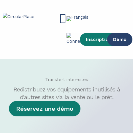
contenu
Aller
principal
au
Main
contenu
Menu
Inscription
Démo
Transfert inter-sites
Redistribuez vos équipements inutilisés à
d’autres sites via la vente ou le prêt.
Réservez une démo