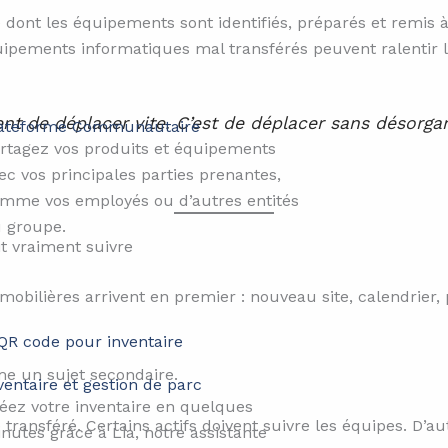
 dont les équipements sont identifiés, préparés et remis à
pements informatiques mal transférés peuvent ralentir l’a
nt de déplacer vite. C’est de déplacer sans désorgan
ateforme Communautaire​​
rtagez vos produits et équipements
ec vos principales parties prenantes,
mme vos employés ou d’autres entités
 groupe.
it vraiment suivre
mobilières arrivent en premier : nouveau site, calendrier
me un sujet secondaire.
ventaire et gestion de parc
éez votre inventaire en quelques
ransféré. Certains actifs doivent suivre les équipes. D’au
nutes grâce à Lia, notre assistante