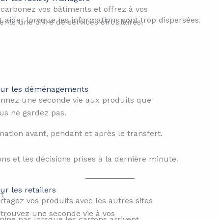
carbonez vos bâtiments et offrez à vos
aider lorsque les informations sont trop dispersées.
ients une offre de services circulaires.
ur les déménagements
nnez une seconde vie aux produits que
us ne gardez pas.
ation avant, pendant et après le transfert.
lons et les décisions prises à la dernière minute.
ur les retailers​
t
rtagez vos produits avec les autres sites
 trouvez une seconde vie à vos
ine pas lorsque les cartons arrivent.