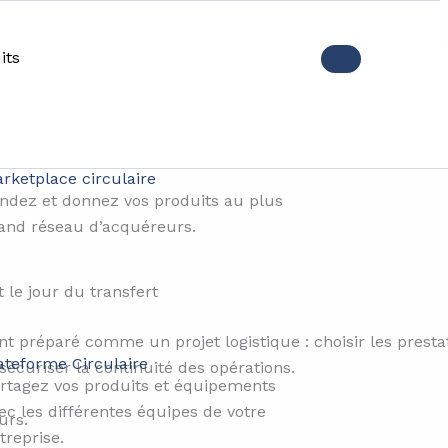
its
ier un déménagement d’entr
rketplace circulaire
ndez et donnez vos produits au plus
and réseau d’acquéreurs.
e jour du transfert
t préparé comme un projet logistique : choisir les prest
ateforme Circulaire
 sécuriser la continuité des opérations.
rtagez vos produits et équipements
ec les différentes équipes de votre
urs.
treprise.