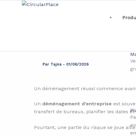
Aller
principal
au
Produ
contenu
Comment planif
Ma
Ve
Par
Tajna
-
01/06/2026
gr
Un déménagement réussi commence avant l
Un
déménagement d’entreprise
est souven
Pl
transfert de bureaux, planifier les dates et
Pa
av
Pourtant, une partie du risque se joue aille
en