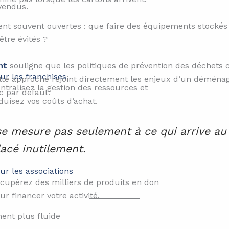
vendus.
tent souvent ouvertes : que faire des équipements stockés
être évités ?
ent
souligne que les politiques de prévention des déchets
ur les franchises
tte approche rejoint directement les enjeux d’un déména
ntralisez la gestion des ressources et
c par défaut.
duisez vos coûts d’achat.
 mesure pas seulement à ce qui arrive au 
lacé inutilement.
ur les associations
cupérez des milliers de produits en don
ur financer votre activité.
ent plus fluide