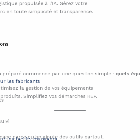
gistique propulsée à l’IA. Gérez votre
rc en toute simplicité et transparence.
ions
 préparé commence par une question simple :
quels éq
ur les fabricants
timisez la gestion de vos équipements
 produits. Simplifiez vos démarches REP.
suivi
ace parce qu’on ajoute des outils partout.
ur les facility managers