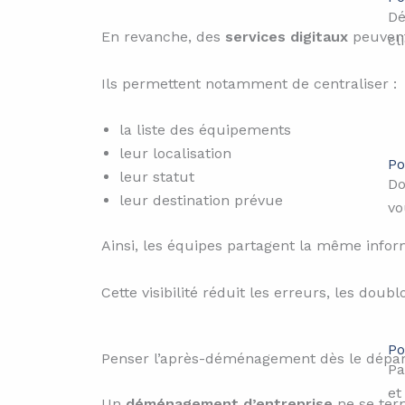
Dé
En revanche, des
services digitaux
peuvent 
cl
Ils permettent notamment de centraliser :
la liste des équipements
leur localisation
Po
leur statut
Do
leur destination prévue
vo
Ainsi, les équipes partagent la même inform
Cette visibilité réduit les erreurs, les doub
Po
Penser l’après-déménagement dès le dépar
Pa
et
Un
déménagement d’entreprise
ne se term