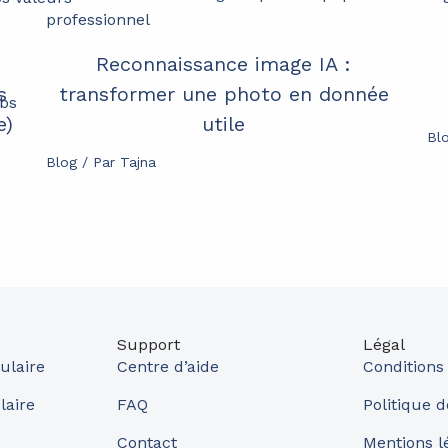
Reconnaissance image IA :
s
transformer une photo en donnée
bs
e)
utile
Bl
Blog
/ Par
Tajna
Support
Légal
ulaire
Centre d’aide
Conditions
laire
FAQ
Politique d
Contact
Mentions l