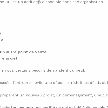
e utilise un actif déjà disponible dans son organisation.
e
re
un autre point de vente
tre projet
Bien sûr, certains besoins demandent du neuf.
in, l’entreprise évite une dépense, réduit les délais et l
pes préparent un nouveau projet, un déménagement, une o
’acheter, avons-nous vérifié ce qui est déjà disponible 