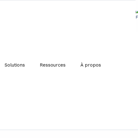
n entreprise : regarder l’exis
Solutions
Ressources
À propos
jours dire couper
coûts en entreprise
, les premiers réflexes sont souvent l
 budgets.