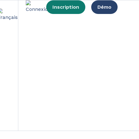
Inscription
Démo
tant avant d’acheter
es mêmes : renégocier les contrats, reporter