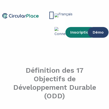
contenu
Aller
principal
au
Main
contenu
Menu
Inscription
Démo
Définition des 17
Objectifs de
Développement Durable
(ODD)