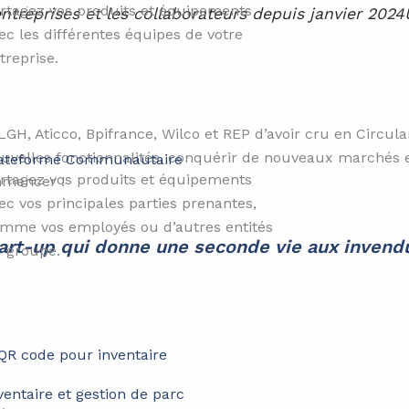
rtagez vos produits et équipements
ntreprises et les collaborateurs depuis janvier 202
ec les différentes équipes de votre
treprise.
GH, Aticco, Bpifrance, Wilco et REP d’avoir cru en Circula
uvelles fonctionnalités, conquérir de nouveaux marchés en
ateforme Communautaire​​
rtagez vos produits et équipements
ommencer !
ec vos principales parties prenantes,
mme vos employés ou d’autres entités
start-up qui donne une seconde vie aux inven
 groupe.
ventaire et gestion de parc