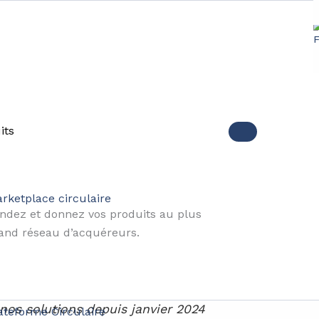
e de CircularPlace et de sa
its
CircularPlace
vient de boucler une levée de fonds de 1,4
ulia Ziino nous sommes très fiers d’atteindre cette étape
rketplace circulaire
ndez et donnez vos produits au plus
CircularPlace c’est :
and réseau d’acquéreurs.
, Microsoft, Société Générale, etc.
oyés via notre plateforme depuis janvier 2024
os solutions depuis janvier 2024
ateforme Circulaire