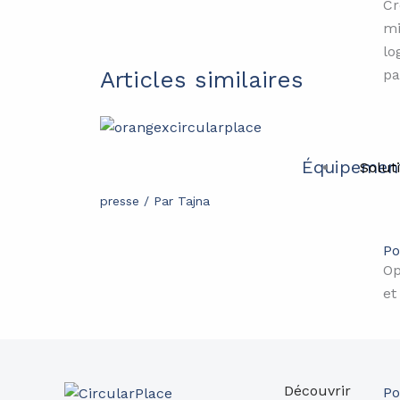
Cr
mi
lo
Articles similaires
pa
Équipements
Solut
presse
/ Par
Tajna
Po
Op
et
Découvrir
Po