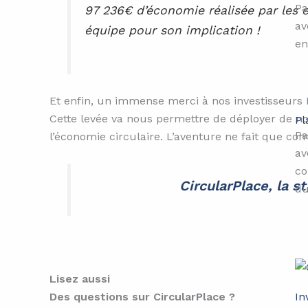
Pa
97 236€ d’économie réalisée par les e
av
équipe pour son implication !
en
Et enfin, un immense merci à nos investisseurs L
Cette levée va nous permettre de déployer de no
Pl
Pa
l’économie circulaire. L’aventure ne fait que c
av
co
CircularPlace, la 
du
Lisez aussi
Des questions sur CircularPlace ?
In