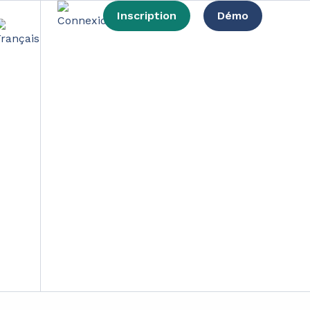
Inscription
Démo
 levée de fonds
M€ pour accélérer son développement. Avec nos
 clé qui va nous permettre de révolutionner