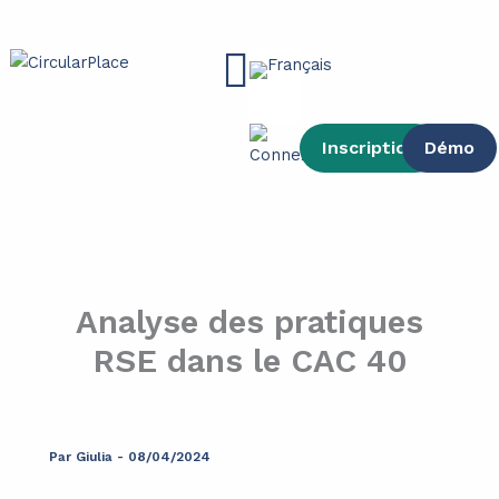
contenu
Aller
principal
au
Main
contenu
Menu
Inscription
Démo
Analyse des pratiques
RSE dans le CAC 40
Par
Giulia
-
08/04/2024