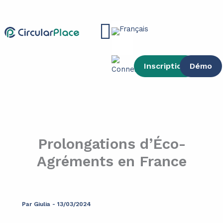
contenu
Aller
principal
au
Main
contenu
Menu
Inscription
Démo
Prolongations d’Éco-
Agréments en France
Par
Giulia
-
13/03/2024