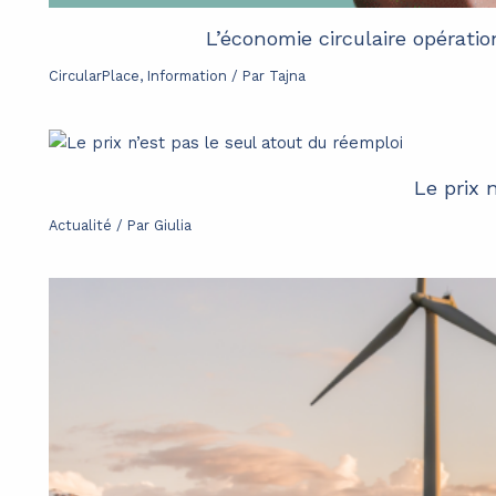
L’économie circulaire opératio
CircularPlace
,
Information
/ Par
Tajna
Le prix 
Actualité
/ Par
Giulia