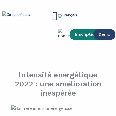
contenu
Aller
principal
au
Main
contenu
Menu
Inscription
Démo
Intensité énergétique
2022 : une amélioration
inespérée