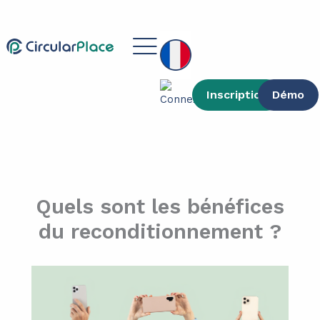
contenu
Aller
principal
au
Main
contenu
Menu
Inscription
Démo
Quels sont les bénéfices
du reconditionnement ?