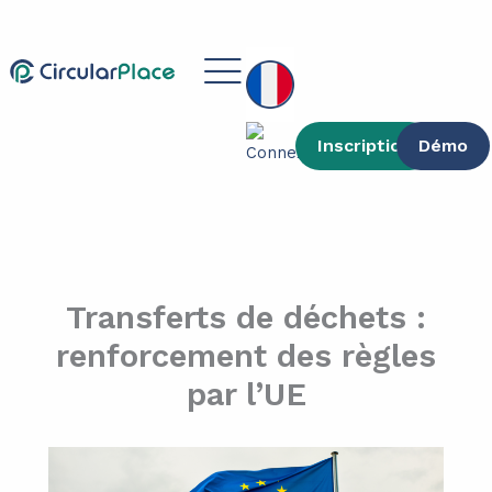
contenu
Aller
principal
au
Main
contenu
Menu
Inscription
Démo
Transferts de déchets :
renforcement des règles
par l’UE