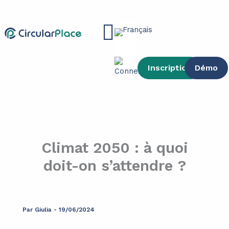
contenu
Aller
principal
au
Main
contenu
Menu
Inscription
Démo
Climat 2050 : à quoi
doit-on s’attendre ?
Par
Giulia
-
19/06/2024