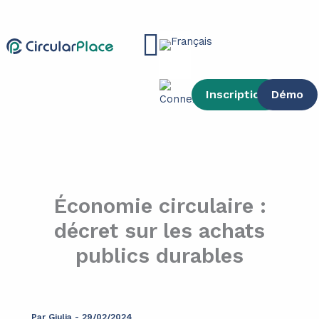
contenu
Aller
principal
au
Main
contenu
Menu
Inscription
Démo
Économie circulaire :
décret sur les achats
publics durables
Par
Giulia
-
29/02/2024