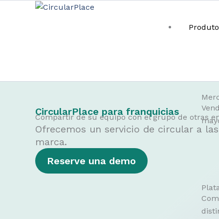
Produto
Ir
Ir al contenido
al
contenido
Merc
Vend
CircularPlace para franquicias
Compartir de su equipo con el grupo de otras e
mayo
Ofrecemos un servicio de circular a l
marca.
Reserve una demo
Plat
Comp
dist