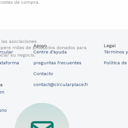
costes de compra.
 las asociaciones
Apoyo
Legal
pere miles de productos donados para
rcular
Centre d’ayuda
Términos y
nciar su negocio.
lataforma
preguntas frecuentes
Política de
Contacto
contact@circularplace.fr
os
en
a
sno