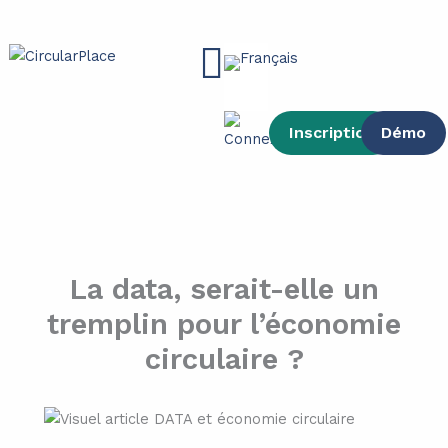
contenu
Aller
principal
au
Main
contenu
Menu
Inscription
Démo
La data, serait-elle un
tremplin pour l’économie
circulaire ?