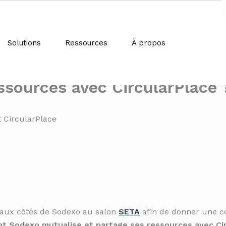
Solutions
Ressources
À propos
érence « Économie Circulaire
 : Comment Sodexo mutualise
ssources avec CircularPlace 
nt aux côtés de Sodexo au salon
SETA
afin de donner une c
 Sodexo mutualise et partage ses ressources avec Cir