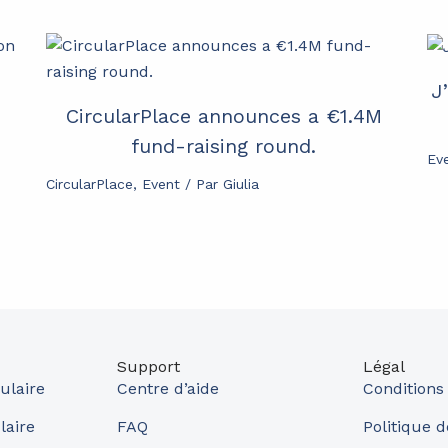
J
CircularPlace announces a €1.4M
fund-raising round.
Ev
CircularPlace
,
Event
/ Par
Giulia
Support
Légal
ulaire
Centre d’aide
Conditions
laire
FAQ
Politique d