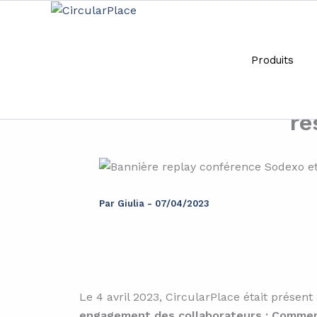
Aller
principal
au
contenu
Produits
Replay de la conf
collaborateurs
re
Par
Giulia
-
07/04/2023
Le 4 avril 2023, CircularPlace était prése
engagement des collaborateurs : Comment