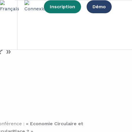
Inscription
Démo
 et engagement des
 et partage ses
? »
onférence :
« Economie Circulaire et
cularPlace ? »