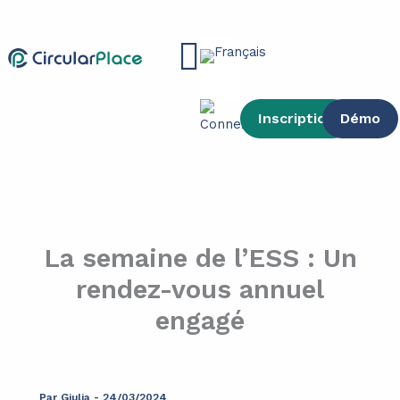
contenu
Aller
principal
au
Main
contenu
Menu
Inscription
Démo
La semaine de l’ESS : Un
rendez-vous annuel
engagé
Par
Giulia
-
24/03/2024