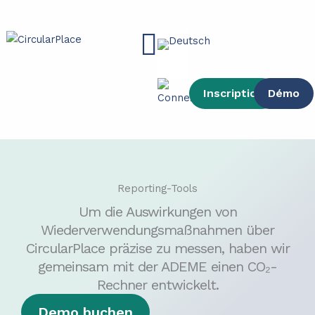
Inhalt
Zum
springen
Inhalt
Main
springen
Menu
Inscription
Démo
Reporting-Tools
Um die Auswirkungen von
Wiederverwendungsmaßnahmen über
CircularPlace präzise zu messen, haben wir
gemeinsam mit der ADEME einen CO₂-
Rechner entwickelt.
Demo buchen