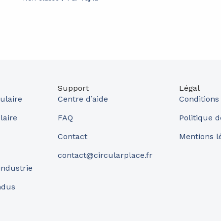
Support
Légal
ulaire
Centre d’aide
Conditions
laire
FAQ
Politique d
Contact
Mentions l
contact@circularplace.fr
industrie
ndus