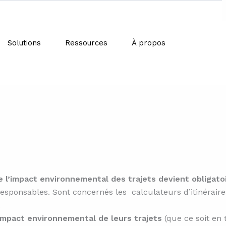
Solutions
Ressources
À propos
ney to reduce pollution: new 
you consume less
e l’impact environnemental des trajets devient obligatoi
responsables. Sont concernés les calculateurs d’itinérair
.
’impact environnemental de leurs trajets
(que ce soit en 