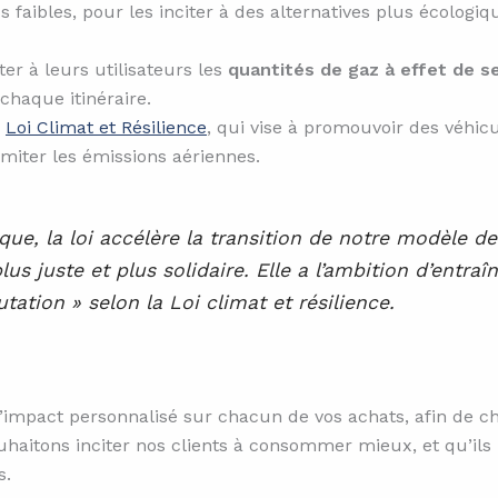
s faibles, pour les inciter à des alternatives plus écologi
er à leurs utilisateurs les
quantités de gaz à effet de s
haque itinéraire.
a
Loi Climat et Résilience
, qui vise à promouvoir des véhic
imiter les émissions aériennes.
que, la loi accélère la transition de notre modèle 
lus juste et plus solidaire. Elle a l’ambition d’entra
ation » selon la Loi climat et résilience.
’impact personnalisé sur chacun de vos achats, afin de cho
uhaitons inciter nos clients à consommer mieux, et qu’ils
s.