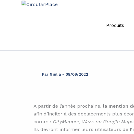
Aller
principal
au
contenu
Produits
Adapting your jour
Par
Giulia
-
08/09/2022
A partir de l’année prochaine,
la mention d
afin d’inciter à des déplacements plus éco
comme
CityMapper, Waze ou Google Maps
Ils devront informer leurs utilisateurs de
l