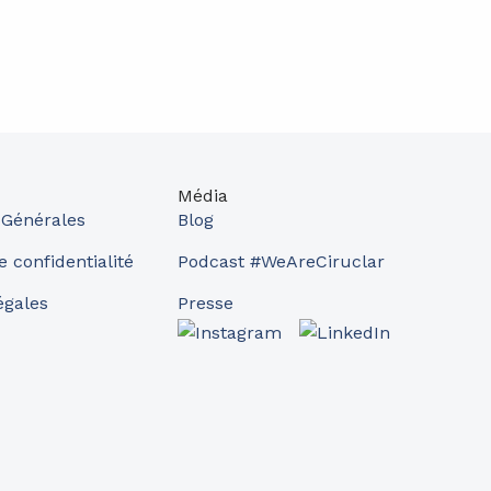
Média
 Générales
Blog
e confidentialité
Podcast #WeAreCiruclar
égales
Presse