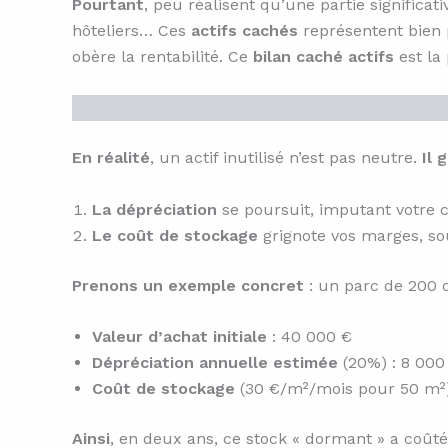
Pourtant
, peu réalisent qu’une partie significat
hôteliers… Ces
actifs cachés
représentent bien 
obère la rentabilité. Ce
bilan caché actifs
est la 
En réalité
, un actif inutilisé n’est pas neutre.
Il 
La dépréciation
se poursuit, imputant votre 
Le coût de stockage
grignote vos marges, sou
Prenons un exemple concret
: un parc de 200 c
Valeur d’achat initiale
: 40 000 €
Dépréciation annuelle estimée
(20%) : 8 000
Coût de stockage
(30 €/m²/mois pour 50 m²)
Ainsi
, en deux ans, ce stock « dormant » a coût