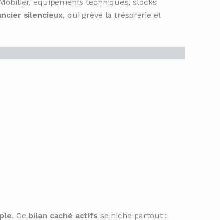
t. Mobilier, équipements techniques, stocks
ancier silencieux
, qui grève la trésorerie et
ple
. Ce
bilan caché actifs
se niche partout :