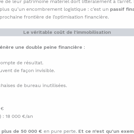
ive de leur patrimoine matériel dort littéralement à l’arrê
plus qu’un encombrement logistique : c’est un
passif fin
prochaine frontière de l’optimisation financière.
Le véritable coût de l’immobilisation
génère une double peine financière
:
compte de résultat.
vent de façon invisible.
haises de bureau inutilisées.
 €
 : 18 000 €/an
é
plus de 50 000 €
en pure perte.
Et ce n’est qu’un exem