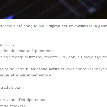
eforme a été conçue pour
digitaliser et optimiser la ges
’il soit.
tention de chaque équipement.
ables : réemploi interne, revente B2B, don, ou recyclage r
laire
de votre
bilan caché actifs
et vous donne les moyens
mique et environnementale
.
 traduit par :
la revente d’équipements.
et de stockage.