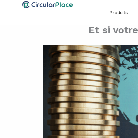
Aller
principal
au
Produits
contenu
Et si votr