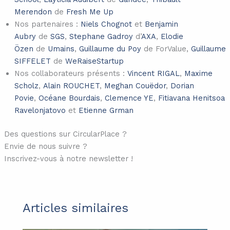
Merendon
de
Fresh Me Up
Nos partenaires :
Niels Chognot
et
Benjamin
Aubry
de
SGS
,
Stephane Gadroy
d’
AXA
,
Elodie
Özen
de
Umains
,
Guillaume du Poy
de ForValue,
Guillaume
SIFFELET
de
WeRaiseStartup
Nos collaborateurs présents :
Vincent RIGAL
,
Maxime
Scholz
,
Alain ROUCHET
,
Meghan Couëdor
,
Dorian
Povie
,
Océane Bourdais
,
Clemence YE
,
Fitiavana Henitsoa
Ravelonjatovo
et
Etienne Grman
Des questions sur CircularPlace ?
Envie de nous suivre ?
Inscrivez-vous à notre newsletter !
Articles similaires