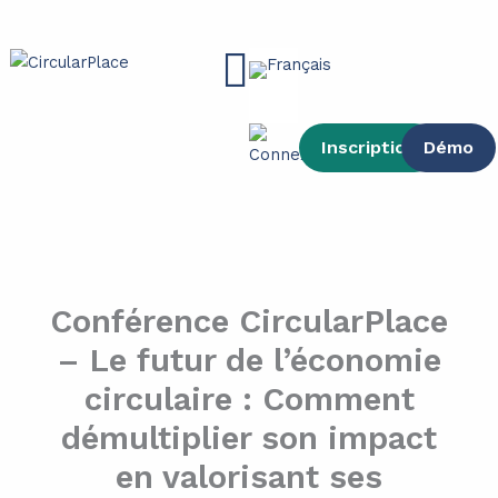
contenu
Aller
principal
au
Main
contenu
Menu
Inscription
Démo
Conférence CircularPlace
– Le futur de l’économie
circulaire : Comment
démultiplier son impact
en valorisant ses