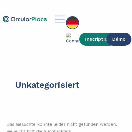
Inhalt
Suchen
Zum
springen
nach:
Inhalt
Main
springen
Menu
Inscription
Démo
Unkategorisiert
Das Gesuchte konnte leider nicht gefunden werden.
Vielleicht hilft die Suchfunktion.