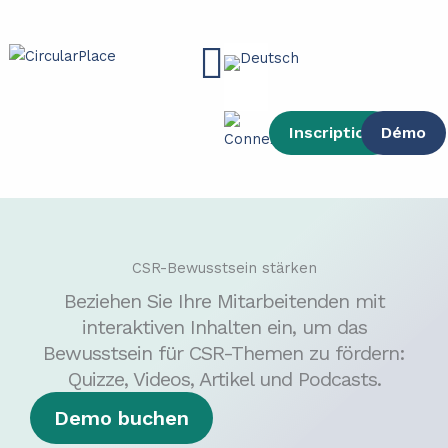
Inhalt
Zum
springen
Inhalt
Main
springen
Menu
Inscription
Démo
CSR-Bewusstsein stärken
Beziehen Sie Ihre Mitarbeitenden mit
interaktiven Inhalten ein, um das
Bewusstsein für CSR-Themen zu fördern:
Quizze, Videos, Artikel und Podcasts.
Demo buchen