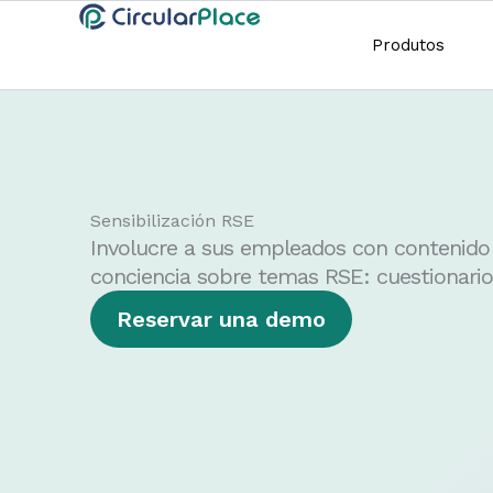
Produtos
Ir al
Ir
contenido
al
contenido
Sensibilización RSE
Involucre a sus empleados con contenido 
conciencia sobre temas RSE: cuestionarios
Reservar una demo