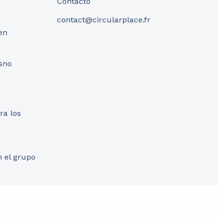
Contacto
contact@circularplace.fr
en
a
sno
ra los
n el grupo
uebles