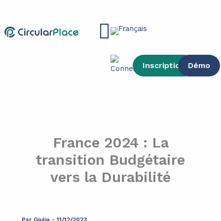
contenu
Aller
principal
au
Main
contenu
Menu
Inscription
Démo
France 2024 : La
transition Budgétaire
vers la Durabilité
Par
Giulia
-
11/12/2023