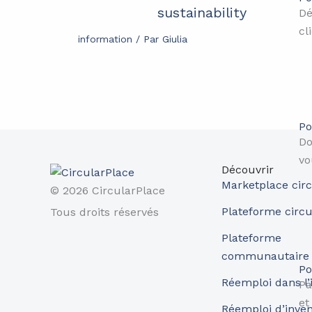
sustainability
Dé
cl
information
/ Par
Giulia
Po
Do
vo
Découvrir
Marketplace circ
© 2026 CircularPlace
Plateforme circu
Tous droits réservés
Plateforme
communautaire
Po
Réemploi dans l’
Pa
et
Réemploi d’inve