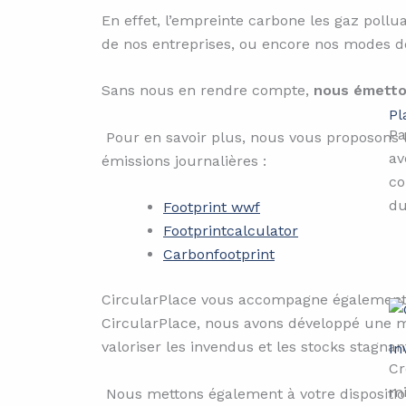
En effet, l’empreinte carbone les gaz pollu
de nos entreprises, ou encore nos modes 
Sans nous en rendre compte,
nous émetton
Pl
Pa
Pour en savoir plus, nous vous proposons 
av
émissions journalières :
co
du
Footprint wwf
Footprintcalculator
Carbonfootprint
CircularPlace vous accompagne égalemen
CircularPlace, nous avons développé une mar
valoriser les invendus et les stocks stagnan
In
Cr
mi
Nous mettons également à votre dispositi