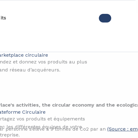
its
o measure your carbon foot
rketplace circulaire
ndez et donnez vos produits au plus
and réseau d’acquéreurs.
Place’s activities, the circular economy and the ecologica
ateforme Circulaire
rtagez vos produits et équipements
ec les différentes équipes de votre
r personne s’élève à 9 tonnes de Co2 par an
(Source : em
treprise.