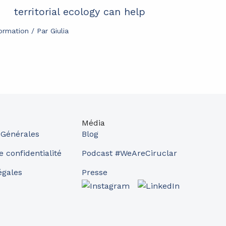
territorial ecology can help
formation
/ Par
Giulia
Média
 Générales
Blog
e confidentialité
Podcast #WeAreCiruclar
égales
Presse