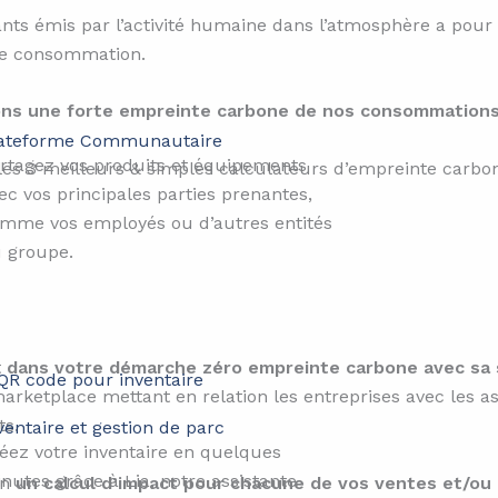
ants émis par l’activité humaine dans l’atmosphère a pour 
de consommation.
s une forte empreinte carbone de nos consommations
ateforme Communautaire​​
rtagez vos produits et équipements
les 3 meilleurs & simples calculateurs d’empreinte carbo
ec vos principales parties prenantes,
mme vos employés ou d’autres entités
 groupe.
t
dans votre démarche zéro empreinte carbone avec sa s
ketplace mettant en relation les entreprises avec les ass
ts.
ventaire et gestion de parc
éez votre inventaire en quelques
nutes grâce à Lia, notre assistante
on
un calcul d’impact pour chacune de vos ventes et/ou