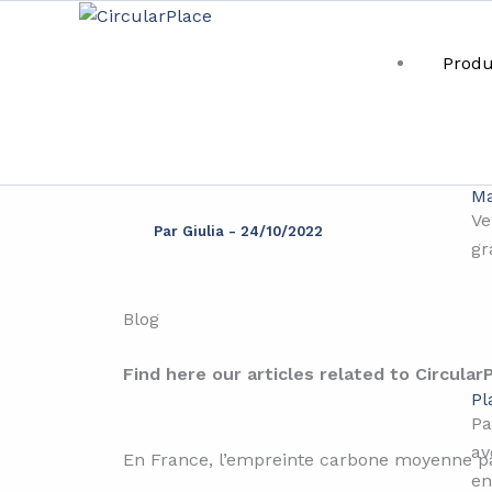
Aller
principal
au
Produ
contenu
How t
Ma
Ve
Par
Giulia
-
24/10/2022
gr
Blog
Find here our articles related to Circular
Pl
Pa
av
En France, l’empreinte carbone moyenne pa
en