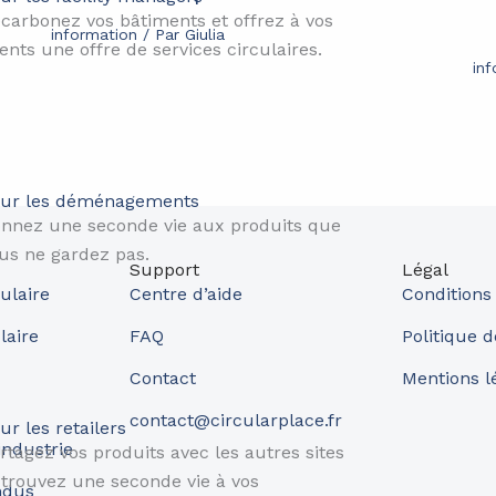
carbonez vos bâtiments et offrez à vos
information
/ Par
Giulia
ients une offre de services circulaires.
in
ur les déménagements
nnez une seconde vie aux produits que
us ne gardez pas.
Support
Légal
ulaire
Centre d’aide
Conditions
laire
FAQ
Politique d
Contact
Mentions l
contact@circularplace.fr
ur les retailers​
industrie
rtagez vos produits avec les autres sites
 trouvez une seconde vie à vos
ndus