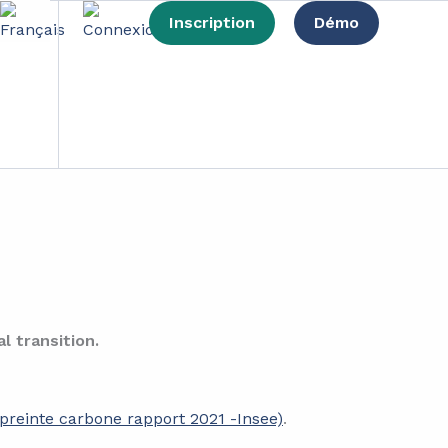
Inscription
Démo
print?
l transition.
preinte carbone rapport 2021 -Insee)
.