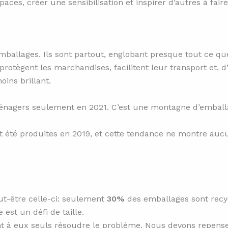
ces, créer une sensibilisation et inspirer d’autres à fai
ballages. Ils sont partout, englobant presque tout ce q
rotègent les marchandises, facilitent leur transport et, 
oins brillant.
nagers seulement en 2021. C’est une montagne d’emballag
t été produites en 2019, et cette tendance ne montre auc
eut-être celle-ci: seulement
30%
des emballages sont recy
 est un défi de taille.
ent à eux seuls résoudre le problème. Nous devons repenser