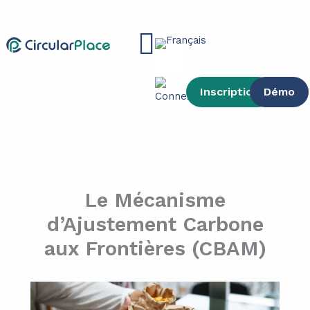
contenu
Aller
principal
au
Main
contenu
Menu
Inscription
Démo
Le Mécanisme
d’Ajustement Carbone
aux Frontières (CBAM)