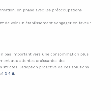
mmation, en phase avec les préoccupations
nt de voir un établissement s’engager en faveur
e un pas important vers une consommation plus
ment aux attentes croissantes des
trictes, l’adoption proactive de ces solutions
e
1
3
4
6
.