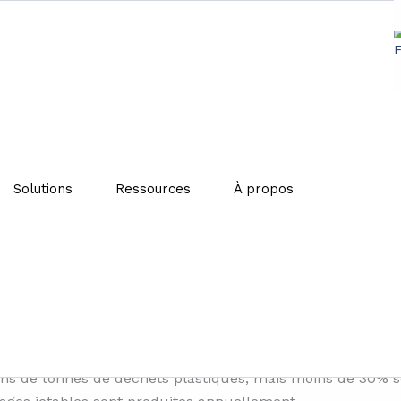
uits remplacés par des solu
Solutions
Ressources
À propos
les mini shampoings et savons à usage unique génèrent de
 contribuent significativement à la pollution. L’Union e
les emballages à usage unique de moins de 100 millilitres
ns de tonnes de déchets plastiques, mais moins de 30% so