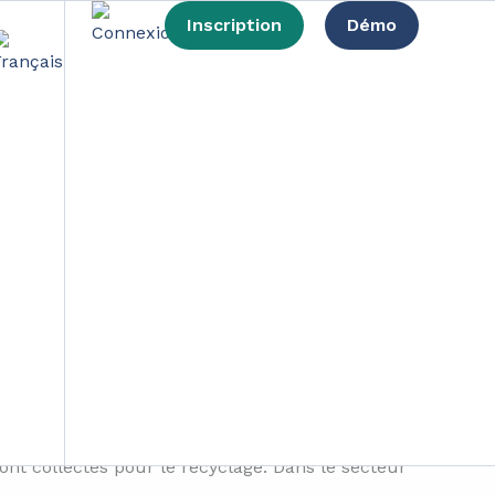
Inscription
Démo
tions durables
s tonnes de déchets chaque année. Ces petits
uropéenne prend des mesures radicales pour
 ou grammes dans les hôtels d’ici 2027.
nt collectés pour le recyclage. Dans le secteur