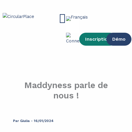
contenu
Aller
principal
au
Main
contenu
Menu
Inscription
Démo
Maddyness parle de
nous !
Par
Giulia
-
16/01/2024