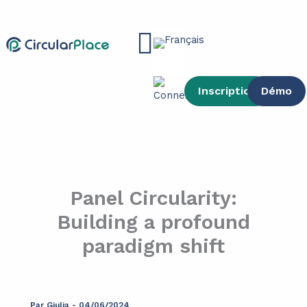
contenu
Aller
principal
au
Main
contenu
Menu
Inscription
Démo
Panel Circularity:
Building a profound
paradigm shift
Par
Giulia
-
04/06/2024