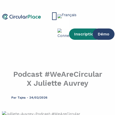
contenu
Aller
principal
au
Main
contenu
Menu
Inscription
Démo
Podcast #WeAreCircular
X Juliette Auvrey
Par
Tajna
-
24/02/2026