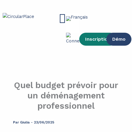
contenu
Aller
principal
au
Main
contenu
Menu
Inscription
Démo
Quel budget prévoir pour
un déménagement
professionnel
Par
Giulia
-
23/06/2025