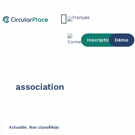
contenu
Aller
principal
au
Main
contenu
Menu
Inscription
Démo
association
,
Actualité
Non classifié(e)