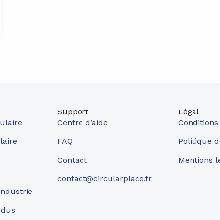
Support
Légal
ulaire
Centre d’aide
Conditions
laire
FAQ
Politique d
Contact
Mentions l
contact@circularplace.fr
industrie
ndus