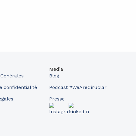
Média
 Générales
Blog
e confidentialité
Podcast #WeAreCiruclar
égales
Presse