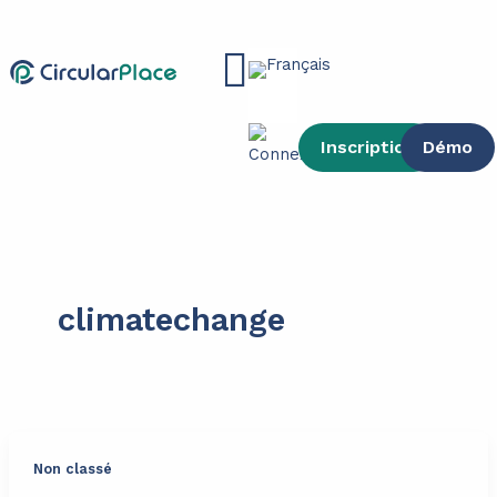
contenu
Aller
principal
au
Main
contenu
Menu
Inscription
Démo
climatechange
Non classé