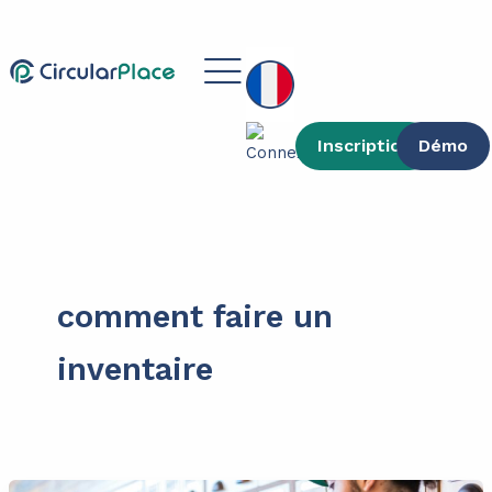
contenu
Aller
principal
au
Main
contenu
Menu
Inscription
Démo
comment faire un
inventaire