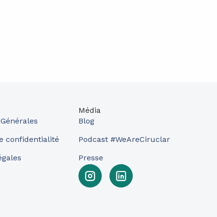
Média
 Générales
Blog
e confidentialité
Podcast #WeAreCiruclar
égales
Presse