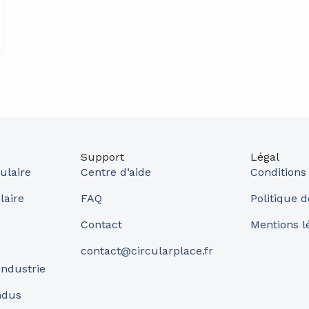
Support
Légal
ulaire
Centre d’aide
Conditions
laire
FAQ
Politique d
Contact
Mentions l
contact@circularplace.fr
industrie
ndus