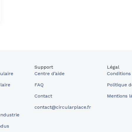
Support
Légal
ulaire
Centre d’aide
Conditions
laire
FAQ
Politique d
Contact
Mentions l
contact@circularplace.fr
industrie
ndus