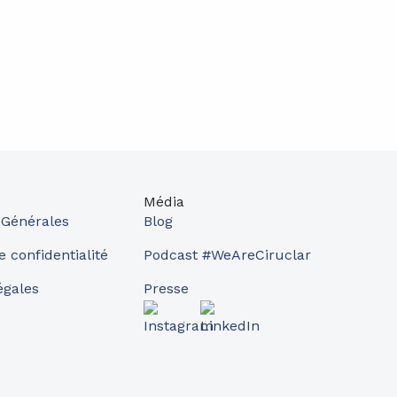
Média
 Générales
Blog
e confidentialité
Podcast #WeAreCiruclar
égales
Presse