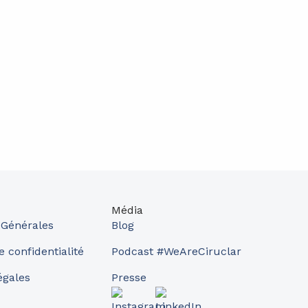
Média
 Générales
Blog
e confidentialité
Podcast #WeAreCiruclar
égales
Presse