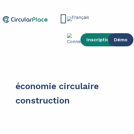
contenu
Aller
principal
au
Main
contenu
Menu
Inscription
Démo
économie circulaire
construction